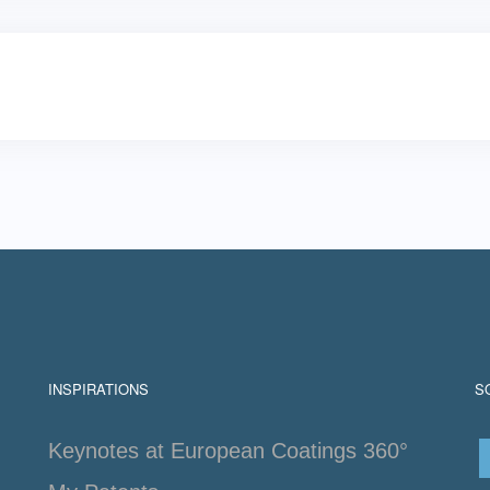
INSPIRATIONS
S
Keynotes at European Coatings 360°